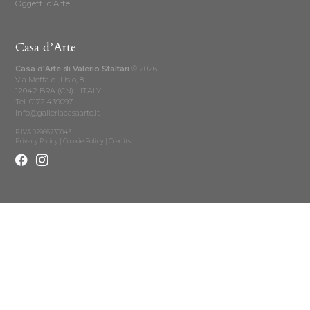
Oggetti d’Arte
Casa d’Arte
Casa d'Arte di Valerio Staltari
© 2026
Via Moffa di Lisio, 8
12042 BRA (CN) - ITALY
Tel.
0172.439097
info@galleriacasaarte.it
P.IVA 02966230043
Privacy Policy
|
Cookie Policy
|
Credits