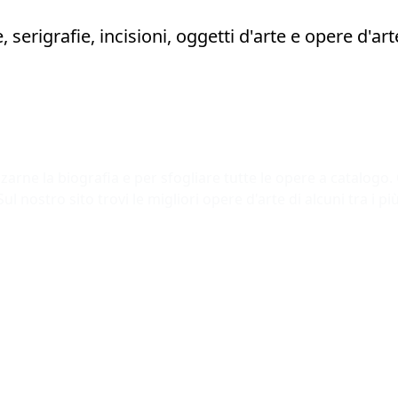
izzarne la biografia e per sfogliare tutte le opere a catalogo
Sul nostro sito trovi le migliori opere d'arte di alcuni tra i pi