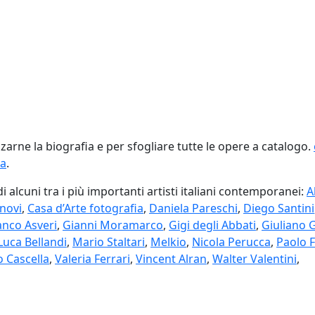
izzarne la biografia e per sfogliare tutte le opere a catalogo.
ra
.
di alcuni tra i più importanti artisti italiani contemporanei:
A
lnovi
,
Casa d’Arte fotografia
,
Daniela Pareschi
,
Diego Santini
anco Asveri
,
Gianni Moramarco
,
Gigi degli Abbati
,
Giuliano G
Luca Bellandi
,
Mario Staltari
,
Melkio
,
Nicola Perucca
,
Paolo 
Cascella
,
Valeria Ferrari
,
Vincent Alran
,
Walter Valentini
,