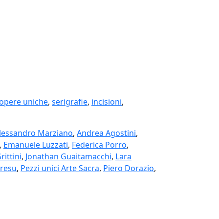
opere uniche
,
serigrafie
,
incisioni
,
lessandro Marziano
,
Andrea Agostini
,
,
Emanuele Luzzati
,
Federica Porro
,
rittini
,
Jonathan Guaitamacchi
,
Lara
Fresu
,
Pezzi unici Arte Sacra
,
Piero Dorazio
,