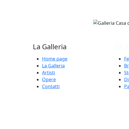
La Galleria
Gli A
Home page
Fe
La Galleria
B
Artisti
St
Opere
Di
Contatti
Pa