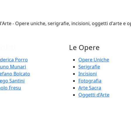
rtisti
Le Opere
derica Porro
Opere Uniche
runo Munari
Serigrafie
efano Bolcato
Incisioni
ego Santini
Fotografia
olo Fresu
Arte Sacra
Oggetti d’Arte