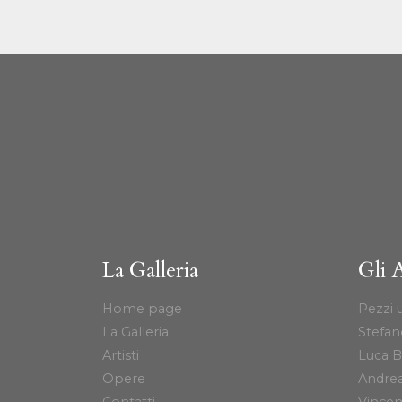
La Galleria
Gli A
Home page
Pezzi u
La Galleria
Stefan
Artisti
Luca B
Opere
Andrea