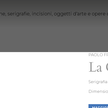
PAOLO F
La 
Serigrafia
Dimensio
MAGGIOR