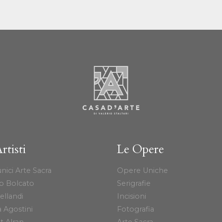
rtisti
Le Opere
nici Arte Sacra
Opere Uniche
o Bolcato
Serigrafie
ellandi
Incisioni
 Agostini
Fotografia