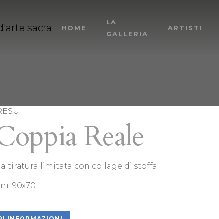
LA
HOME
ARTISTI
GALLERIA
RESU
Coppia Reale
 a tiratura limitata con collage di stoffa
ni: 90x70
I INFORMAZIONI