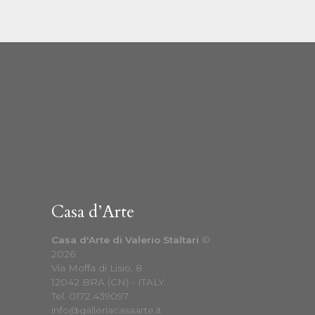
Casa d’Arte
Casa d'Arte di Valerio Staltari
©
2026
Via Moffa di Lisio, 8
12042 BRA (CN) - ITALY
Tel.
0172.439097
info@galleriacasaarte.it