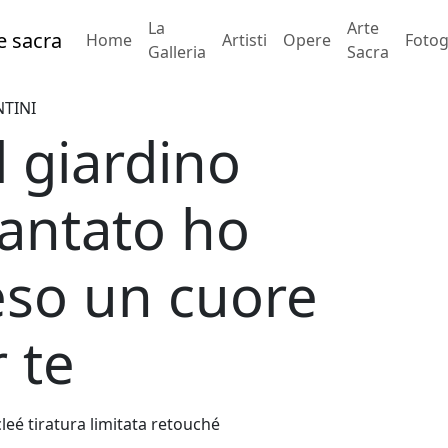
La
Arte
Home
Artisti
Opere
Fotog
Galleria
Sacra
TINI
 giardino
cantato ho
eso un cuore
 te
cleé tiratura limitata retouché