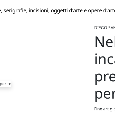
DIEGO SAN
Nel
in
pr
per
Fine art gi