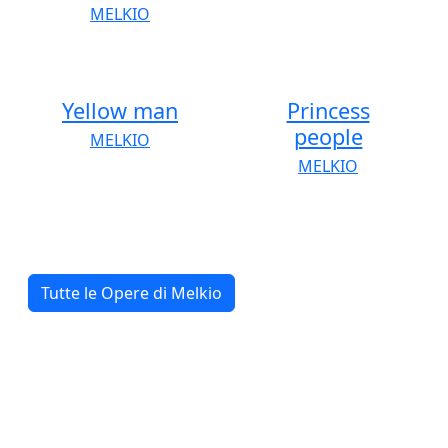
MELKIO
Yellow man
Princess
people
MELKIO
MELKIO
Tutte le Opere di Melkio