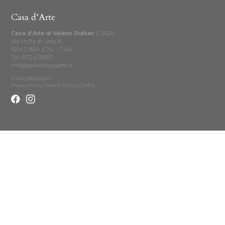
Casa d’Arte
Casa d'Arte di Valerio Staltari
© 2026
Via Moffa di Lisio, 8
12042 BRA (CN) - ITALY
Tel.
0172.439097
info@galleriacasaarte.it
P.IVA 02966230043
Privacy Policy
|
Cookie Policy
|
Credits