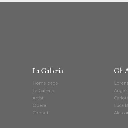
La Galleria
Gli A
Home page
Lorenz
La Galleria
Angelo
Artisti
Carlot
Opere
Luca B
Contatti
Alessa