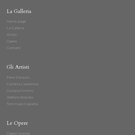
La Galleria
Home page
La Galleria
Artisti
Opere
Contatti
Gli Artisti
Piero Dorazio
Carlotta Castelnovi
Giuliano Grittini
Stefano Bolcato
Tommaso Cascella
Le Opere
Opere Uniche